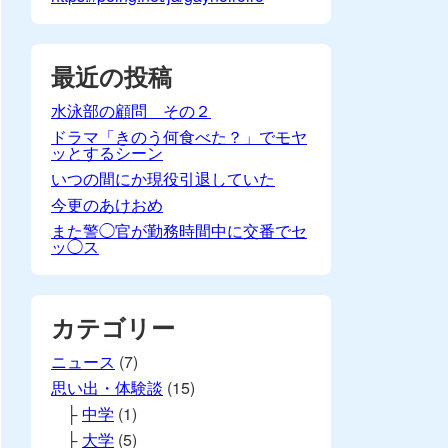
最近の投稿
水泳部の顧問 その２
ドラマ「きのう何食べた？」でモヤ
ッとするシーン
いつの間にか現役引退していた
今更のあけおめ
また警◯官が勤務時間中に交番でセ
ッ◯ス
カテゴリー
ニュース
(7)
思い出・体験談
(15)
中学
(1)
大学
(5)