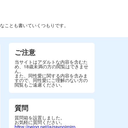
なことも書いていくつもりです。
ご注意
当サイトはアダルトな内容を含むた
め、18歳未満の方の閲覧はできませ
ん。
また、同性愛に関する内容を含みま
すので、同性愛にご理解のない方の
閲覧もご遠慮ください。
質問
質問箱を設置しました。
お気軽に質問ください。
https://peing.net/ja/gaynoiroiro