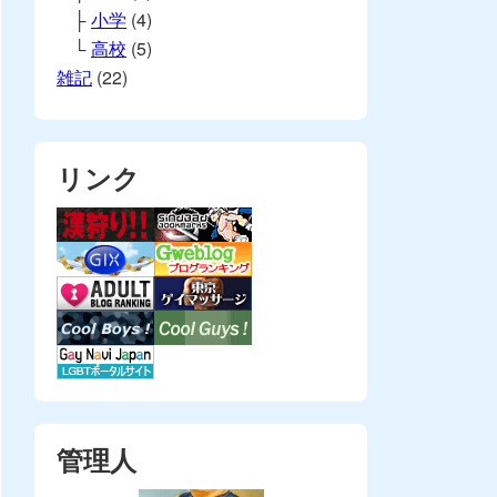
小学
(4)
高校
(5)
雑記
(22)
リンク
管理人