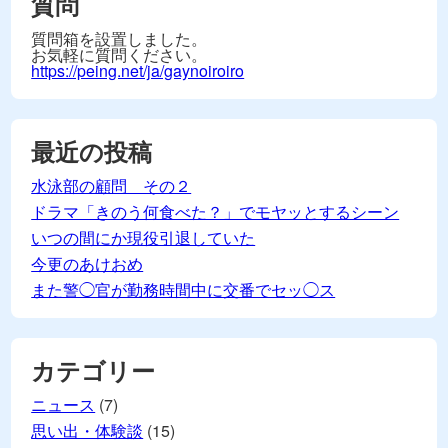
質問
質問箱を設置しました。
お気軽に質問ください。
https://peing.net/ja/gaynoiroiro
最近の投稿
水泳部の顧問 その２
ドラマ「きのう何食べた？」でモヤッとするシーン
いつの間にか現役引退していた
今更のあけおめ
また警◯官が勤務時間中に交番でセッ◯ス
カテゴリー
ニュース
(7)
思い出・体験談
(15)